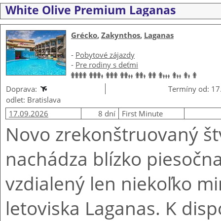
White Olive Premium Laganas
Grécko
,
Zakynthos
,
Laganas
-
Pobytové zájazdy
-
Pre rodiny s deťmi
Doprava:
Termíny od: 17
odlet: Bratislava
17.09.2026
8 dní
First Minute
Novo zrekonštruovaný štv
nachádza blízko piesočna
vzdialený len niekoľko m
letoviska Laganas. K disp