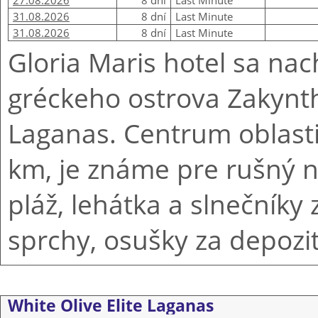
27.08.2026
8 dní
Last Minute
31.08.2026
8 dní
Last Minute
31.08.2026
8 dní
Last Minute
Gloria Maris hotel sa na
gréckeho ostrova Zakyntho
Laganas. Centrum oblasti
km, je známe pre rušný n
pláž, lehátka a slnečníky 
sprchy, osušky za depozit
White Olive Elite Laganas