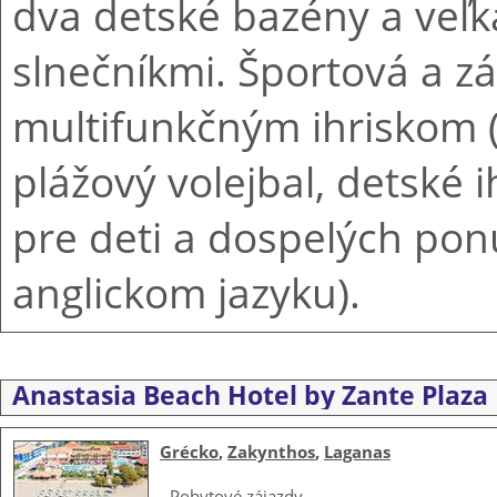
dva detské bazény a veľk
slnečníkmi. Športová a z
multifunkčným ihriskom (t
plážový volejbal, detské
pre deti a dospelých pon
anglickom jazyku).
Anastasia Beach Hotel by Zante Plaza 
Grécko
,
Zakynthos
,
Laganas
-
Pobytové zájazdy