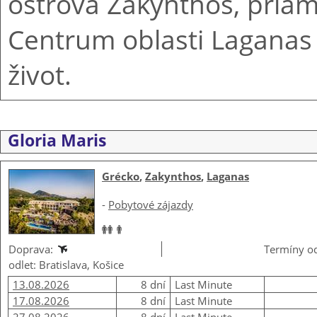
ostrova Zakynthos, priamo
Centrum oblasti Laganas
život.
Gloria Maris
Grécko
,
Zakynthos
,
Laganas
-
Pobytové zájazdy
Doprava:
Termíny od
odlet: Bratislava, Košice
13.08.2026
8 dní
Last Minute
17.08.2026
8 dní
Last Minute