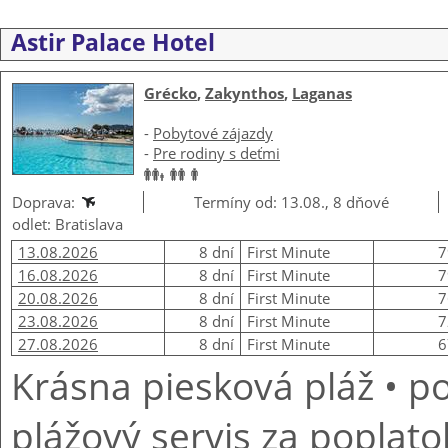
Astir Palace Hotel
Grécko
,
Zakynthos
,
Laganas
-
Pobytové zájazdy
-
Pre rodiny s deťmi
Doprava:
Termíny od: 13.08., 8 dňové
odlet: Bratislava
13.08.2026
8 dní
First Minute
7
16.08.2026
8 dní
First Minute
7
20.08.2026
8 dní
First Minute
7
23.08.2026
8 dní
First Minute
7
27.08.2026
8 dní
First Minute
6
Krásna piesková pláž • p
plážový servis za poplat