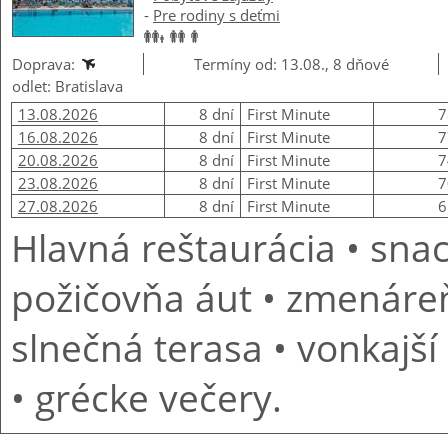
-
Pre rodiny s deťmi
Doprava:
Termíny od: 13.08., 8 dňové
odlet: Bratislava
13.08.2026
8 dní
First Minute
7
16.08.2026
8 dní
First Minute
7
20.08.2026
8 dní
First Minute
7
23.08.2026
8 dní
First Minute
7
27.08.2026
8 dní
First Minute
6
Hlavná reštaurácia • snac
požičovňa áut • zmenáreň 
slnečná terasa • vonkajší
• grécke večery.