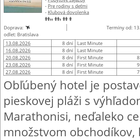
-
Pre rodiny s deťmi
-
Klubová dovolenka
Doprava:
Termíny od: 13
odlet: Bratislava
13.08.2026
8 dní
Last Minute
16.08.2026
8 dní
Last Minute
20.08.2026
8 dní
First Minute
8
23.08.2026
8 dní
First Minute
9
27.08.2026
8 dní
First Minute
7
Obľúbený hotel je posta
pieskovej pláži s výhľado
Marathonisi, neďaleko ce
množstvom obchodíkov, b