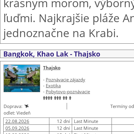
krásnym morom, výborný
ľuďmi. Najkrajšie pláže
jednoznačne na Krabi.
Bangkok, Khao Lak - Thajsko
Thajsko
-
Poznávacie zájazdy
-
Exotika
-
Pobytovo-poznávacie
Doprava:
Termíny od
odlet: Viedeň
22.08.2026
12 dní
Last Minute
05.09.2026
12 dní
Last Minute