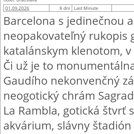
01.09.2026
8 dní
Last Minute
Barcelona s jedinečnou 
neopakovateľný rukopis g
katalánskym klenotom, v 
Či už je to monumentálna
Gaudího nekonvenčný záh
neogotický chrám Sagra
La Rambla, gotická štvrť 
akvárium, slávny štadió