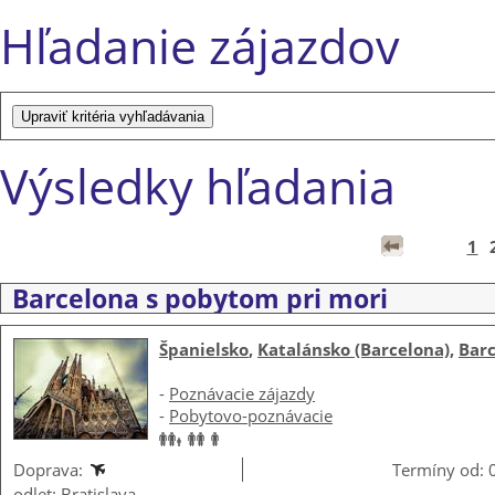
Hľadanie zájazdov
Výsledky hľadania
1
Barcelona s pobytom pri mori
Španielsko
,
Katalánsko (Barcelona)
,
Bar
-
Poznávacie zájazdy
-
Pobytovo-poznávacie
Doprava:
Termíny od: 
odlet: Bratislava