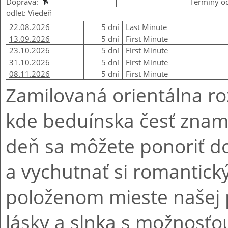
Doprava:
Termíny od
odlet: Viedeň
22.08.2026
5 dní
Last Minute
13.09.2026
5 dní
First Minute
23.10.2026
5 dní
First Minute
31.10.2026
5 dní
First Minute
08.11.2026
5 dní
First Minute
Zamilovaná orientálna ro
kde beduínska česť znam
deň sa môžete ponoriť d
a vychutnať si romantický
položenom mieste našej p
lásky a slnka s možnosťou