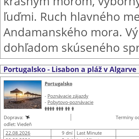
krásnym morom, výborný
ľuďmi. Ruch hlavného mes
Andamanského mora. Vý
dohľadom skúseného spr
Portugalsko - Lisabon a pláž v Algarve
Portugalsko
-
Poznávacie zájazdy
-
Pobytovo-poznávacie
Doprava:
Termíny od
odlet: Viedeň
22.08.2026
9 dní
Last Minute