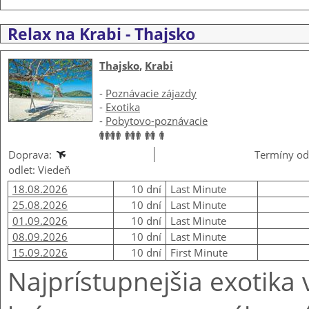
Relax na Krabi - Thajsko
Thajsko
,
Krabi
-
Poznávacie zájazdy
-
Exotika
-
Pobytovo-poznávacie
Doprava:
Termíny od
odlet: Viedeň
18.08.2026
10 dní
Last Minute
25.08.2026
10 dní
Last Minute
01.09.2026
10 dní
Last Minute
08.09.2026
10 dní
Last Minute
15.09.2026
10 dní
First Minute
Najprístupnejšia exotika