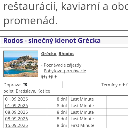
reštaurácií, kaviarní a o
promenád.
Rodos - slnečný klenot Grécka
Grécko
,
Rhodos
-
Poznávacie zájazdy
-
Pobytovo-poznávacie
Doprava:
Termíny od: 
odlet: Bratislava, Košice
01.09.2026
8 dní
Last Minute
01.09.2026
8 dní
Last Minute
08.09.2026
8 dní
Last Minute
08.09.2026
8 dní
Last Minute
15.09.2026
8 dní
First Minute