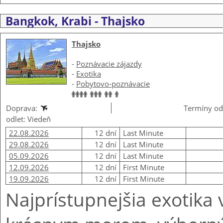
Bangkok, Krabi - Thajsko
Thajsko
-
Poznávacie zájazdy
-
Exotika
-
Pobytovo-poznávacie
Doprava:
Termíny od
odlet: Viedeň
22.08.2026
12 dní
Last Minute
29.08.2026
12 dní
Last Minute
05.09.2026
12 dní
Last Minute
12.09.2026
12 dní
First Minute
19.09.2026
12 dní
First Minute
Najprístupnejšia exotika