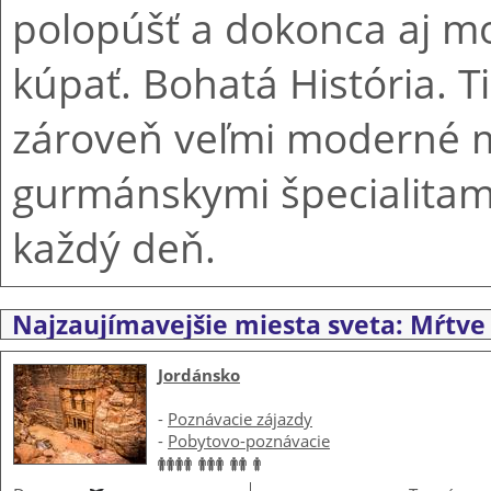
polopúšť a dokonca aj m
kúpať. Bohatá História. Ti
zároveň veľmi moderné m
gurmánskymi špecialitam
každý deň.
Najzaujímavejšie miesta sveta: Mŕtv
Jordánsko
-
Poznávacie zájazdy
-
Pobytovo-poznávacie