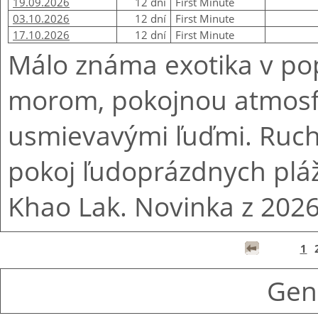
19.09.2026
12 dní
First Minute
03.10.2026
12 dní
First Minute
17.10.2026
12 dní
First Minute
Málo známa exotika v po
morom, pokojnou atmosf
usmievavými ľuďmi. Ruch
pokoj ľudoprázdnych pl
Khao Lak. Novinka z 2026
1
Gen