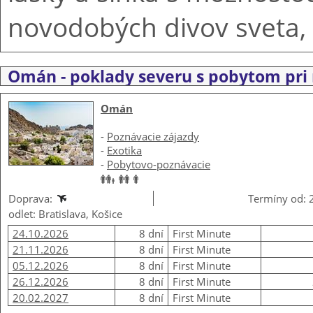
novodobých divov sveta,
Omán - poklady severu s pobytom pri
Omán
-
Poznávacie zájazdy
-
Exotika
-
Pobytovo-poznávacie
Doprava:
Termíny od: 
odlet: Bratislava, Košice
24.10.2026
8 dní
First Minute
21.11.2026
8 dní
First Minute
05.12.2026
8 dní
First Minute
26.12.2026
8 dní
First Minute
20.02.2027
8 dní
First Minute