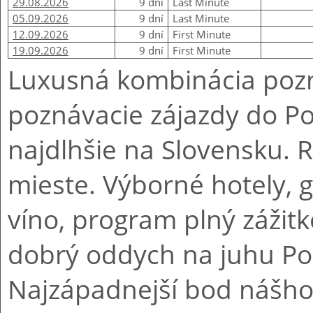
29.08.2026
9 dní
Last Minute
05.09.2026
9 dní
Last Minute
12.09.2026
9 dní
First Minute
19.09.2026
9 dní
First Minute
Luxusná kombinácia pozn
poznávacie zájazdy do Po
najdlhšie na Slovensku. R
mieste. Výborné hotely, g
víno, program plný zážit
dobrý oddych na juhu Por
Najzápadnejší bod nášho