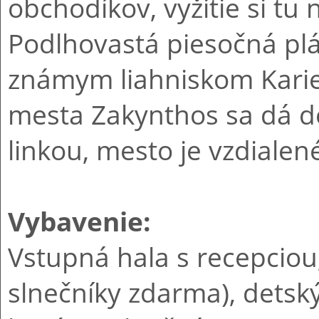
obchodíkov, vyžitie si tu
Podlhovastá piesočná pláž
známym liahniskom Karie
mesta Zakynthos sa dá d
linkou, mesto je vzdialen
Vybavenie:
Vstupná hala s recepciou,
slnečníky zdarma), detský