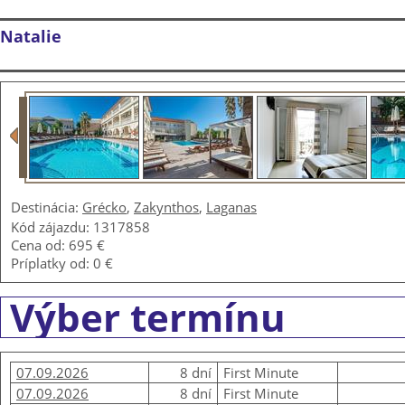
Natalie
Destinácia:
Grécko
,
Zakynthos
,
Laganas
Kód zájazdu: 1317858
Cena od:
695 €
Príplatky od:
0 €
Výber termínu
07.09.2026
8 dní
First Minute
07.09.2026
8 dní
First Minute