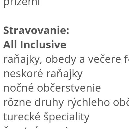
prízemí
Stravovanie:
All Inclusive
raňajky, obedy a večere
neskoré raňajky
nočné občerstvenie
rôzne druhy rýchleho ob
turecké špeciality