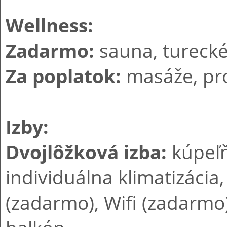
Wellness:
Zadarmo:
sauna, turecké
Za poplatok:
masáže, pro
Izby:
Dvojlôžková izba:
kúpeľň
individuálna klimatizácia,
(zadarmo), Wifi (zadarmo)