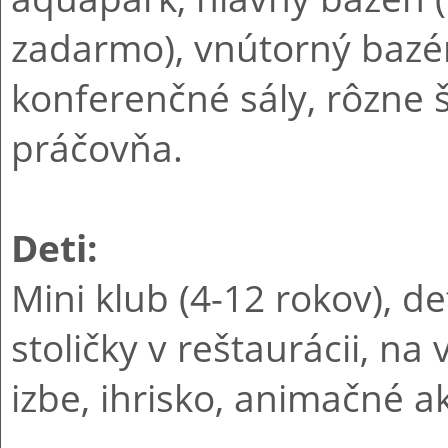
zadarmo), vnútorný bazén
konferenčné sály, rôzne š
práčovňa.
Deti:
Mini klub (4-12 rokov), d
stoličky v reštaurácii, na
izbe, ihrisko, animačné ak