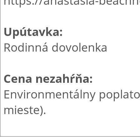
https://anastasia-beachho
Upútavka:
Rodinná dovolenka
Cena nezahŕňa:
Environmentálny poplato
mieste).