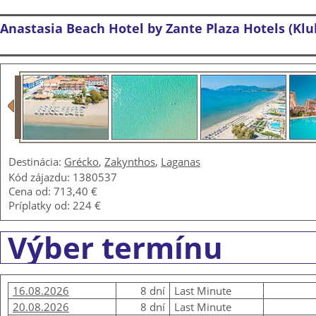
Anastasia Beach Hotel by Zante Plaza Hotels (Klu
Destinácia:
Grécko
,
Zakynthos
,
Laganas
Kód zájazdu: 1380537
Cena od:
713,40 €
Príplatky od:
224 €
Výber termínu
16.08.2026
8 dní
Last Minute
20.08.2026
8 dní
Last Minute