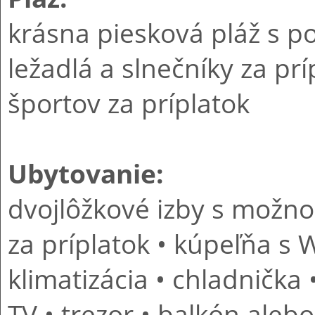
krásna piesková pláž s 
ležadlá a slnečníky za pr
športov za príplatok
Ubytovanie:
dvojlôžkové izby s možnos
za príplatok • kúpeľňa s 
klimatizácia • chladnička 
TV • trezor • balkón aleb