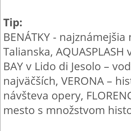
Tip:
BENÁTKY - najznámejšia
Talianska, AQUASPLASH v
BAY v Lido di Jesolo – vod
najväčších, VERONA – hi
návšteva opery, FLORENC
mesto s množstvom histo