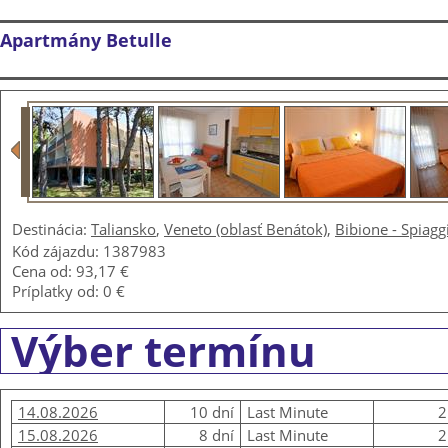
Apartmány Betulle
Destinácia:
Taliansko
,
Veneto (oblasť Benátok)
,
Bibione - Spiagg
Kód zájazdu: 1387983
Cena od:
93,17 €
Príplatky od:
0 €
Výber termínu
14.08.2026
10 dní
Last Minute
2
15.08.2026
8 dní
Last Minute
2