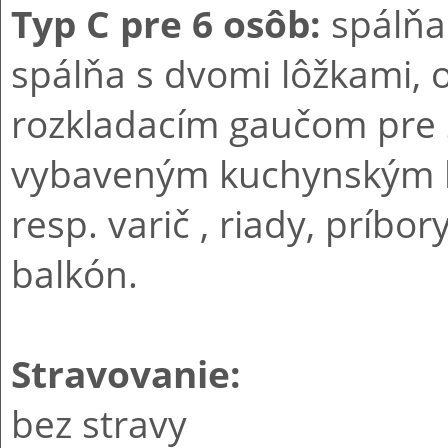
Typ C pre 6 osôb:
spálňa
spálňa s dvomi lôžkami, 
rozkladacím gaučom pre 
vybaveným kuchynským k
resp. varič , riady, príbor
balkón.
Stravovanie:
bez stravy