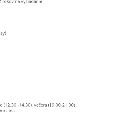
2 rokov na vyžiadanie
asy)
d (12.30.-14.30), večera (19.00-21.00)
zmrzlina