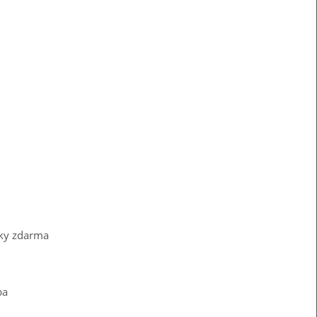
pky zdarma
ba