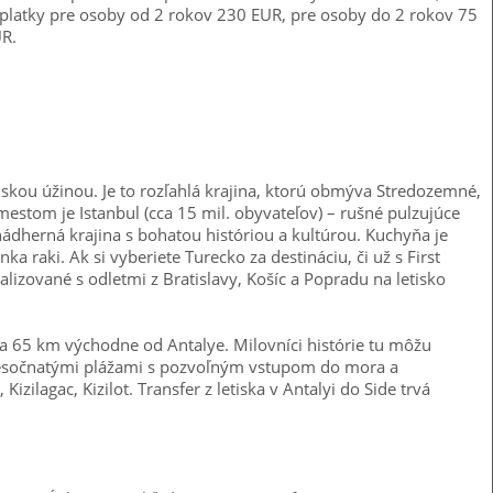
platky pre osoby od 2 rokov 230 EUR, pre osoby do 2 rokov 75
UR.
lskou úžinou. Je to rozľahlá krajina, ktorú obmýva Stredozemné,
mestom je Istanbul (cca 15 mil. obyvateľov) – rušné pulzujúce
dherná krajina s bohatou históriou a kultúrou. Kuchyňa je
ka raki. Ak si vyberiete Turecko za destináciu, či už s First
alizované s odletmi z Bratislavy, Košíc a Popradu na letisko
ca 65 km východne od Antalye. Milovníci histórie tu môžu
piesočnatými pláža­mi s pozvoľným vstupom do mora a
ilagac, Kizilot. Transfer z le­tiska v Antalyi do Side trvá