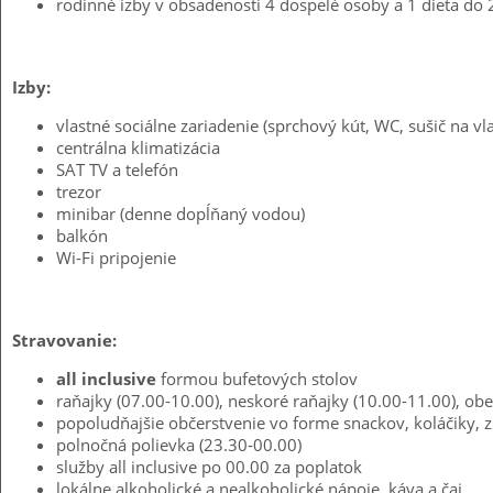
rodinné izby v obsadenosti 4 dospelé osoby a 1 dieťa do 
Izby:
vlastné sociálne zariadenie (sprchový kút, WC, sušič na vl
centrálna klimatizácia
SAT TV a telefón
trezor
minibar (denne dopĺňaný vodou)
balkón
Wi-Fi pripojenie
Stravovanie:
all inclusive
formou bufetových stolov
raňajky (07.00-10.00), neskoré raňajky (10.00-11.00), obe
popoludňajšie občerstvenie vo forme snackov, koláčiky, 
polnočná polievka (23.30-00.00)
služby all inclusive po 00.00 za poplatok
lokálne alkoholické a nealkoholické nápoje, káva a čaj