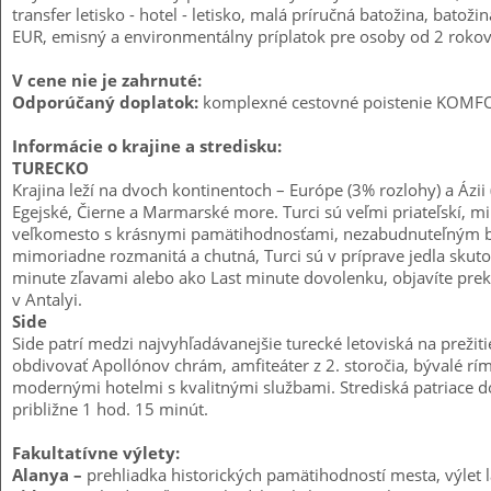
transfer letisko - hotel - letisko, malá príručná batožina, bato
EUR, emisný a environmentálny príplatok pre osoby od 2 rokov 
V cene nie je zahrnuté:
Odporúčaný doplatok:
komplexné cestovné poistenie KOMFO
Informácie o krajine a stredisku:
TURECKO
Krajina leží na dvoch kontinentoch – Európe (3% rozlohy) a Ázi
Egejské, Čierne a Marmarské more. Turci sú veľmi priateľskí, mi
veľkomesto s krásnymi pamätihodnosťami, nezabudnuteľným bazá
mimoriadne rozmanitá a chutná, Turci sú v príprave jedla skutoční
minute zľavami alebo ako Last minute dovolenku, objavíte prekrás
v Antalyi.
Side
Side patrí medzi najvyhľadávanejšie turecké letoviská na prež
obdivovať Apollónov chrám, amfiteáter z 2. storočia, bývalé 
modernými hotelmi s kva­litnými službami. Strediská patriace do o
približne 1 hod. 15 minút.
Fakultatívne výlety:
Alanya –
prehliadka historických pamätihodností mesta, vý­le