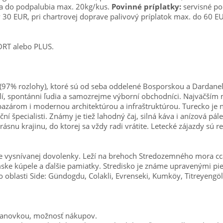
žina do podpalubia max. 20kg/kus.
Povinné príplatky:
servisné po
30 EUR, pri chartrovej doprave palivový príplatok max. do 60 E
RT alebo PLUS.
i (97% rozlohy), ktoré sú od seba oddelené Bosporskou a Dardane
lí, spontánni ľudia a samo­zrejme výborní obchodníci. Najväčším 
­rom i modernou architektúrou a infraštruktúrou. Turecko je ná
 špecialisti. Známy je tiež lahodný čaj, silná káva i anízová pálen
nu krajinu, do ktorej sa vždy radi vrátite. Letecké zá­jazdy sú re
itie vysnívanej dovolenky. Leží na brehoch Stredozemného mora c
rímske kúpele a ďalšie pamiatky. Stredisko je známe upravenými 
blasti Side: Gündogdu, Colakli, Evrenseki, Kumköy, Titreyengöl, Kiz
t lanovkou, možnosť nákupov.