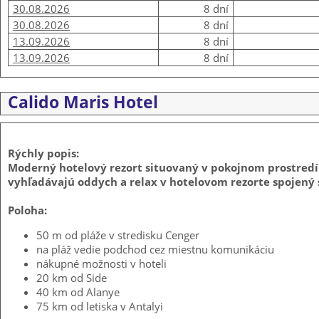
30.08.2026
8 dní
30.08.2026
8 dní
13.09.2026
8 dní
13.09.2026
8 dní
Calido Maris Hotel
Rýchly popis:
Moderný hotelový rezort situovaný v pokojnom prostredí s
vyhľadávajú oddych a relax v hotelovom rezorte spojený
Poloha:
50 m od pláže v stredisku Cenger
na pláž vedie podchod cez miestnu komunikáciu
nákupné možnosti v hoteli
20 km od Side
40 km od Alanye
75 km od letiska v Antalyi