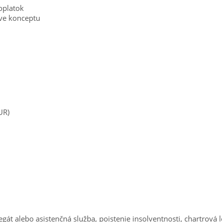
oplatok
ive konceptu
UR)
át alebo asistenčná služba, poistenie insolventnosti, chartrová l