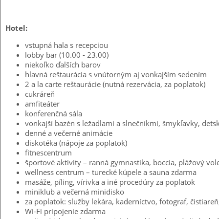
Hotel:
vstupná hala s recepciou
lobby bar (10.00 - 23.00)
niekoľko ďalších barov
hlavná reštaurácia s vnútorným aj vonkajším sedením
2 a la carte reštaurácie (nutná rezervácia, za poplatok)
cukráreň
amfiteáter
konferenčná sála
vonkajší bazén s ležadlami a slnečníkmi, šmykľavky, det
denné a večerné animácie
diskotéka (nápoje za poplatok)
fitnescentrum
športové aktivity – ranná gymnastika, boccia, plážový vol
wellness centrum – turecké kúpele a sauna zdarma
masáže, píling, vírivka a iné procedúry za poplatok
miniklub a večerná minidisko
za poplatok: služby lekára, kaderníctvo, fotograf, čistiar
Wi-Fi pripojenie zdarma