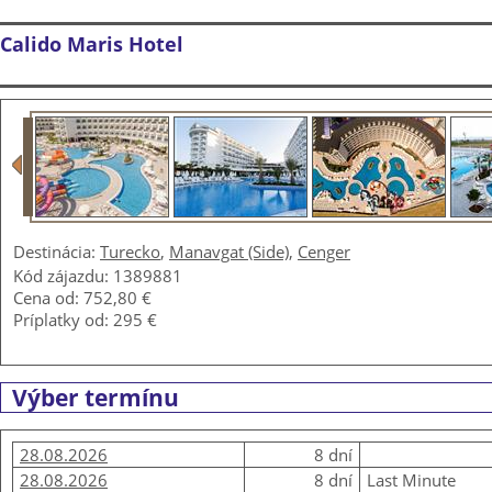
Calido Maris Hotel
Destinácia:
Turecko
,
Manavgat (Side)
,
Cenger
Kód zájazdu: 1389881
Cena od:
752,80 €
Príplatky od:
295 €
Výber termínu
28.08.2026
8 dní
28.08.2026
8 dní
Last Minute