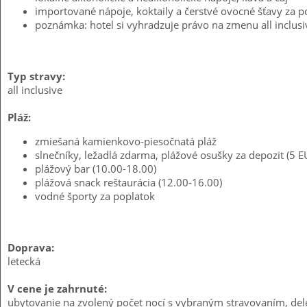
importované nápoje, koktaily a čerstvé ovocné šťavy za p
poznámka: hotel si vyhradzuje právo na zmenu all inclus
Typ stravy:
all inclusive
Pláž:
zmiešaná kamienkovo-piesočnatá pláž
slnečníky, ležadlá zdarma, plážové osušky za depozit (5 E
plážový bar (10.00-18.00)
plážová snack reštaurácia (12.00-16.00)
vodné športy za poplatok
Doprava:
letecká
V cene je zahrnuté:
ubytovanie na zvolený počet nocí s vybraným stravovaním, deleg