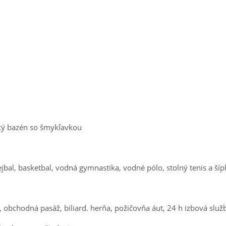
ský bazén so šmykľavkou
ejbal, basketbal, vodná gymnastika, vodné pólo, stolný tenis a ší
eň, obchodná pasáž, biliard. herňa, požičovňa áut, 24 h izbová služ