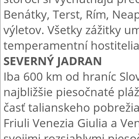
Benátky, Terst, Rím, Neap
výletov. Všetky zážitky 
temperamentní hostitelia
SEVERNÝ JADRAN
Iba 600 km od hraníc Sl
najbližšie piesočnaté pl
časť talianskeho pobreži
Friuli Venezia Giulia a 
svojimi rozsiahlymi pies