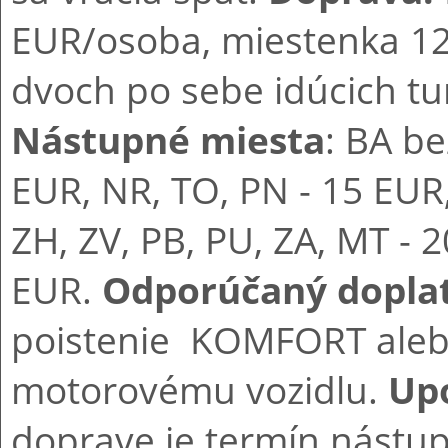
EUR/osoba, miestenka 12 
dvoch po sebe idúcich t
Nástupné miesta
: BA be
EUR, NR, TO, PN - 15 EUR
ZH, ZV, PB, PU, ZA, MT - 
EUR.
Odporúčaný dopla
poistenie KOMFORT alebo
motorovému vozidlu.
Up
doprave je termín nást