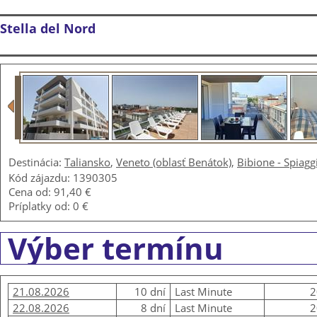
Stella del Nord
Destinácia:
Taliansko
,
Veneto (oblasť Benátok)
,
Bibione - Spiagg
Kód zájazdu: 1390305
Cena od:
91,40 €
Príplatky od:
0 €
Výber termínu
21.08.2026
10 dní
Last Minute
2
22.08.2026
8 dní
Last Minute
2