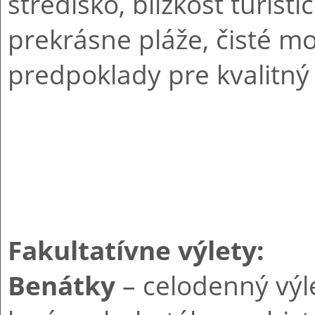
stredisko, blízkosť turist
prekrásne pláže, čisté mo
predpoklady pre kvalitný
Fakultatívne výlety:
Benátky
– celodenný výl