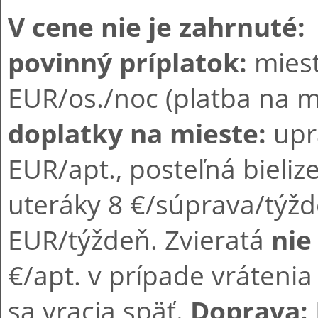
V cene nie je zahrnuté:
povinný príplatok:
miest
EUR/os./noc (platba na m
doplatky na mieste:
upr
EUR/apt., posteľná bieliz
uteráky 8 €/súprava/týžd
EUR/týždeň. Zvieratá
nie
€/apt. v prípade vráten
sa vracia späť.
Doprava: