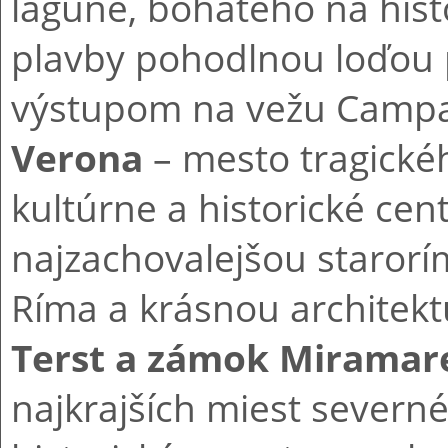
lagúne, bohatého na hist
plavby pohodlnou loďou 
výstupom na vežu Campan
Verona
– mesto tragické
kultúrne a historické cen
najzachovalejšou staror
Ríma a krásnou architekt
Terst a zámok Miramar
najkrajších miest severn