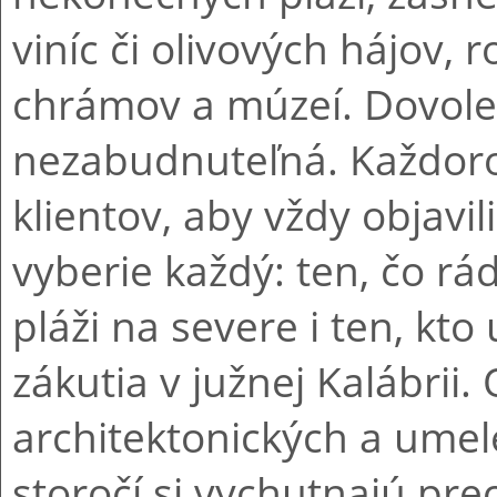
viníc či olivových hájov, 
chrámov a múzeí. Dovolenk
nezabudnuteľná. Každoroč
klientov, aby vždy objavil
vyberie každý: ten, čo rád
pláži na severe i ten, kt
zákutia v južnej Kalábrii.
architektonických a ume
storočí si vychutnajú pr