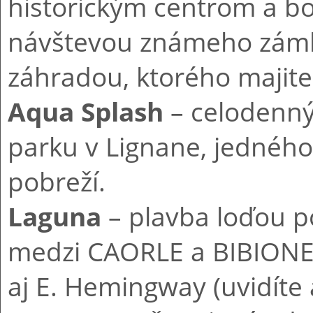
historickým centrom a b
návštevou známeho zámk
záhradou, ktorého majiteľ
Aqua Splash
– celodenný
parku v Lignane, jedného
pobreží.
Laguna
– plavba loďou p
medzi CAORLE a BIBIONE, 
aj E. Hemingway (uvidíte 