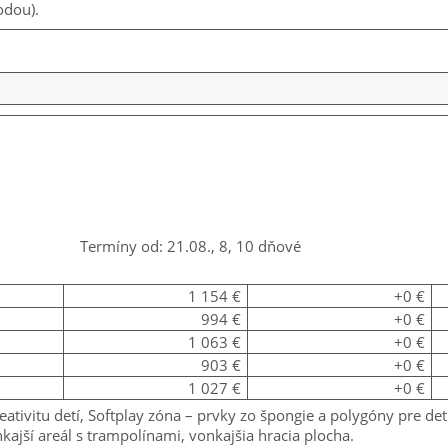
odou).
Termíny od: 21.08., 8, 10 dňové
1 154 €
+0 €
994 €
+0 €
1 063 €
+0 €
903 €
+0 €
1 027 €
+0 €
kreativitu detí, Softplay zóna – prvky zo špongie a polygóny pre 
kajší areál s trampolínami, vonkajšia hracia plocha.