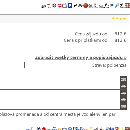
Cena zájazdu od:
812 €
Cena s príplatkami od:
812 €
Zobraziť všetky termíny a popis zájazdu »
Strava: polpenzia
 plážová promenáda a od centra mesta je vzdialený len pár