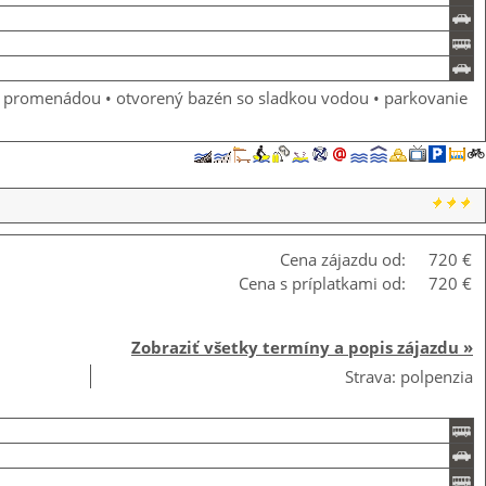
ou promenádou • otvorený bazén so sladkou vodou • parkovanie
Cena zájazdu od:
720 €
Cena s príplatkami od:
720 €
Zobraziť všetky termíny a popis zájazdu »
Strava: polpenzia