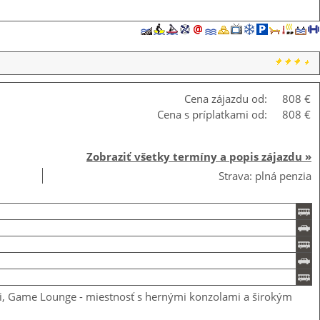
Cena zájazdu od:
808 €
Cena s príplatkami od:
808 €
Zobraziť všetky termíny a popis zájazdu »
Strava: plná penzia
deti, Game Lounge - miestnosť s hernými konzolami a širokým