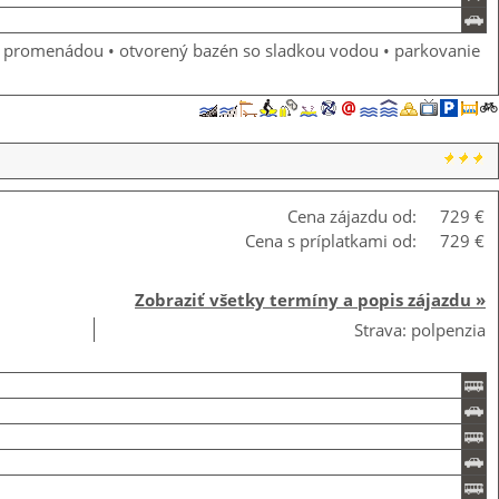
ou promenádou • otvorený bazén so sladkou vodou • parkovanie
Cena zájazdu od:
729 €
Cena s príplatkami od:
729 €
Zobraziť všetky termíny a popis zájazdu »
Strava: polpenzia