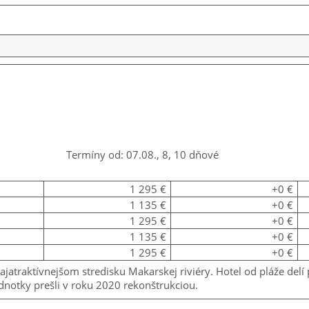
Termíny od: 07.08., 8, 10 dňové
1 295 €
+0 €
1 135 €
+0 €
1 295 €
+0 €
1 135 €
+0 €
1 295 €
+0 €
atraktívnejšom stredisku Makarskej riviéry. Hotel od pláže delí
dnotky prešli v roku 2020 rekonštrukciou.