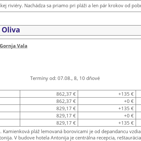
kej riviéry. Nachádza sa priamo pri pláži a len pár krokov od p
 Oliva
 Gornja Vala
Termíny od: 07.08., 8, 10 dňové
862,37 €
+135 €
862,37 €
+0 €
829,17 €
+135 €
829,17 €
+0 €
829,17 €
+135 €
a. Kamienková pláž lemovaná borovicami je od depandancu vzdia
ija. V budove hotela Antonija je centrálna recepcia, reštaurácia