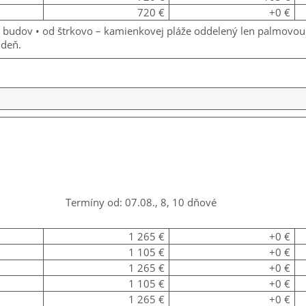
720 €
+0 €
ch budov • od štrkovo – kamienkovej pláže oddelený len palmov
/deň.
Termíny od: 07.08., 8, 10 dňové
1 265 €
+0 €
1 105 €
+0 €
1 265 €
+0 €
1 105 €
+0 €
1 265 €
+0 €