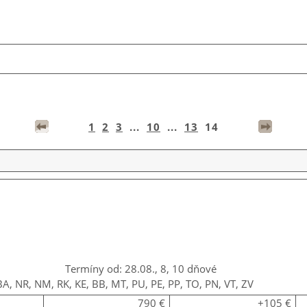
1
2
3
...
10
...
13
14
Termíny od: 28.08., 8, 10 dňové
BA, NR, NM, RK, KE, BB, MT, PU, PE, PP, TO, PN, VT, ZV
790 €
+105 €