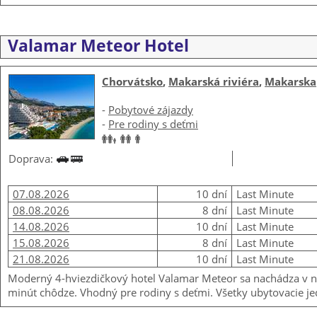
Valamar Meteor Hotel
Chorvátsko
,
Makarská riviéra
,
Makarska
-
Pobytové zájazdy
-
Pre rodiny s deťmi
Doprava:
07.08.2026
10 dní
Last Minute
08.08.2026
8 dní
Last Minute
14.08.2026
10 dní
Last Minute
15.08.2026
8 dní
Last Minute
21.08.2026
10 dní
Last Minute
Moderný 4-hviezdičkový hotel Valamar Meteor sa nachádza v naj
minút chôdze. Vhodný pre rodiny s deťmi. Všetky ubytovacie je