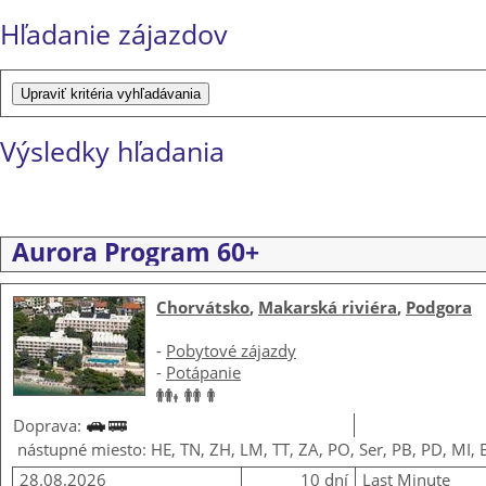
Hľadanie zájazdov
Výsledky hľadania
Aurora Program 60+
Chorvátsko
,
Makarská riviéra
,
Podgora
-
Pobytové zájazdy
-
Potápanie
Doprava:
nástupné miesto: HE, TN, ZH, LM, TT, ZA, PO, Ser, PB, PD, MI, 
28.08.2026
10 dní
Last Minute