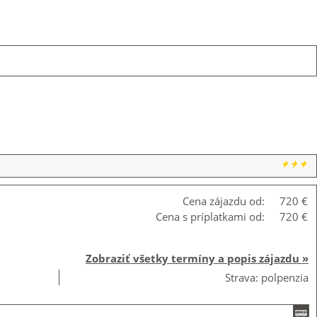
Cena zájazdu od:
720 €
Cena s príplatkami od:
720 €
Zobraziť všetky termíny a popis zájazdu »
Strava: polpenzia