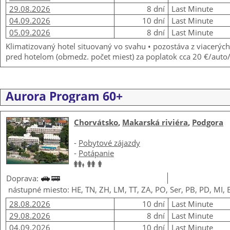
29.08.2026
8 dní
Last Minute
04.09.2026
10 dní
Last Minute
05.09.2026
8 dní
Last Minute
Klimatizovaný hotel situovaný vo svahu • pozostáva z viacerý
pred hotelom (obmedz. počet miest) za poplatok cca 20 €/auto
Aurora Program 60+
Chorvátsko
,
Makarská riviéra
,
Podgora
-
Pobytové zájazdy
-
Potápanie
Doprava:
nástupné miesto: HE, TN, ZH, LM, TT, ZA, PO, Ser, PB, PD, MI, 
28.08.2026
10 dní
Last Minute
29.08.2026
8 dní
Last Minute
04.09.2026
10 dní
Last Minute