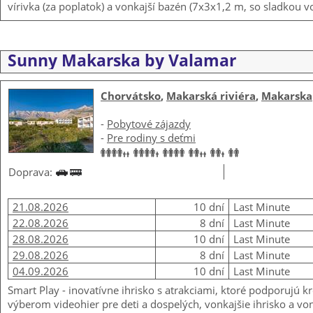
vírivka (za poplatok) a vonkajší bazén (7x3x1,2 m, so sladkou v
Sunny Makarska by Valamar
Chorvátsko
,
Makarská riviéra
,
Makarska
-
Pobytové zájazdy
-
Pre rodiny s deťmi
Doprava:
21.08.2026
10 dní
Last Minute
22.08.2026
8 dní
Last Minute
28.08.2026
10 dní
Last Minute
29.08.2026
8 dní
Last Minute
04.09.2026
10 dní
Last Minute
Smart Play - inovatívne ihrisko s atrakciami, ktoré podporujú 
výberom videohier pre deti a dospelých, vonkajšie ihrisko a von