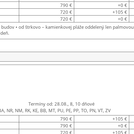
790 €
+0 €
720 €
+105 €
720 €
+0 €
ch budov • od štrkovo – kamienkovej pláže oddelený len palmov
/deň.
Termíny od: 28.08., 8, 10 dňové
BA, NR, NM, RK, KE, BB, MT, PU, PE, PP, TO, PN, VT, ZV
790 €
+105 €
790 €
+0 €
720 €
+105 €