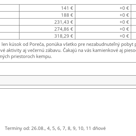
141 €
+0 €
188 €
+0 €
231,43 €
+0 €
274,86 €
+0 €
318,29 €
+0 €
, len kúsok od Poreča, ponúka všetko pre nezabudnuteľný pobyt
ové aktivity aj večernú zábavu. Čakajú na vás kamienkové aj pies
ločných priestoroch kempu.
Termíny od: 26.08., 4, 5, 6, 7, 8, 9, 10, 11 dňové