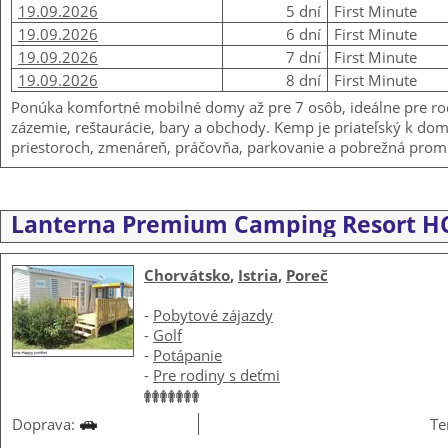
19.09.2026
5 dní
First Minute
19.09.2026
6 dní
First Minute
19.09.2026
7 dní
First Minute
19.09.2026
8 dní
First Minute
Ponúka komfortné mobilné domy až pre 7 osôb, ideálne pre rod
zázemie, reštaurácie, bary a obchody. Kemp je priateľský k domá
priestoroch, zmenáreň, práčovňa, parkovanie a pobrežná promen
Lanterna Premium Camping Resort H
Chorvátsko
,
Istria
,
Poreč
-
Pobytové zájazdy
-
Golf
-
Potápanie
-
Pre rodiny s deťmi
Doprava:
Te