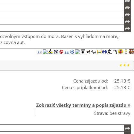
i s pozvoľným vstupom do mora. Bazén s výhľadom na more,
ožičovňa áut.
Cena zájazdu od:
25,13 €
Cena s príplatkami od:
25,13 €
Zobraziť všetky termíny a popis zájazdu »
Strava: bez stravy