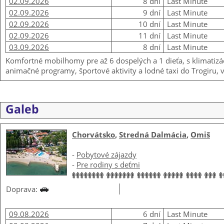
02.09.2026
8 dní
Last Minute
02.09.2026
9 dní
Last Minute
02.09.2026
10 dní
Last Minute
02.09.2026
11 dní
Last Minute
03.09.2026
8 dní
Last Minute
Komfortné mobilhomy pre až 6 dospelých a 1 dieťa, s klimatiz
animačné programy, športové aktivity a lodné taxi do Trogiru, v 
Galeb
Chorvátsko
,
Stredná Dalmácia
,
Omiš
-
Pobytové zájazdy
-
Pre rodiny s deťmi
Doprava:
09.08.2026
6 dní
Last Minute