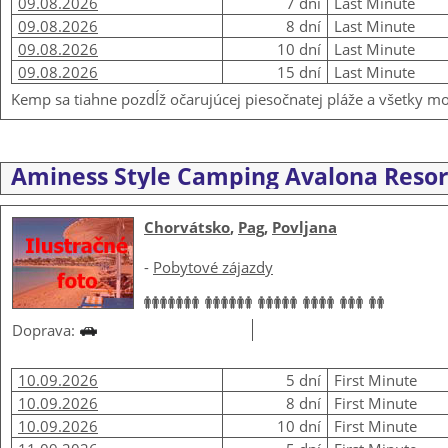
09.08.2026
7 dní
Last Minute
09.08.2026
8 dní
Last Minute
09.08.2026
10 dní
Last Minute
09.08.2026
15 dní
Last Minute
Kemp sa tiahne pozdĺž očarujúcej piesočnatej pláže a všetky 
Aminess Style Camping Avalona Resor
Chorvátsko
,
Pag
,
Povljana
-
Pobytové zájazdy
Doprava:
10.09.2026
5 dní
First Minute
10.09.2026
8 dní
First Minute
10.09.2026
10 dní
First Minute