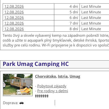
12.08.2026
4 dni
Last Minute
12.08.2026
5 dní
Last Minute
12.08.2026
6 dní
Last Minute
12.08.2026
7 dní
Last Minute
12.08.2026
8 dní
Last Minute
Tento živý a skvele vybavený kemp na západnom pobreží Istrie
osôb a užite si aquapark plný šmykľaviek, detské ihriská, šport
služby pre celú rodinu. Wi-Fi pripojenie je k dispozícii vo spo
Park Umag Camping HC
Chorvátsko
,
Istria
,
Umag
-
Pobytové zájazdy
-
Pre rodiny s deťmi
Doprava: