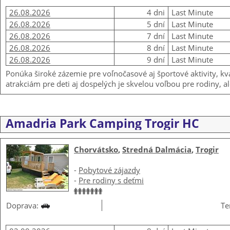
26.08.2026
4 dni
Last Minute
26.08.2026
5 dní
Last Minute
26.08.2026
7 dní
Last Minute
26.08.2026
8 dní
Last Minute
26.08.2026
9 dní
Last Minute
Ponúka široké zázemie pre voľnočasové aj športové aktivity,
atrakciám pre deti aj dospelých je skvelou voľbou pre rodiny, al
Amadria Park Camping Trogir HC
Chorvátsko
,
Stredná Dalmácia
,
Trogir
-
Pobytové zájazdy
-
Pre rodiny s deťmi
Doprava:
Te