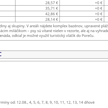
28,57 €
+0 €
35,71 €
+0 €
42,86 €
+0 €
28,14 €
+0 €
iny aj skupiny. V areáli nájdete komplex bazénov, upravené plá
cim miláčikom – psy sú vítané nielen v rezorte, ale aj na vyhrade
áda, odkiaľ je možné využiť turistický vláčik do Poreču.
C
rmíny od: 12.08., 4, 5, 6, 7, 8, 9, 10, 11, 12, 13, 14 dňové