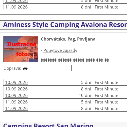
11.09.2026
5 dní
First Minute
11.09.2026
8 dní
First Minute
Aminess Style Camping Avalona Resor
Chorvátsko
,
Pag
,
Povljana
-
Pobytové zájazdy
Doprava:
10.09.2026
5 dní
First Minute
10.09.2026
8 dní
First Minute
10.09.2026
10 dní
First Minute
11.09.2026
5 dní
First Minute
11.09.2026
8 dní
First Minute
Camping Resort San Marino