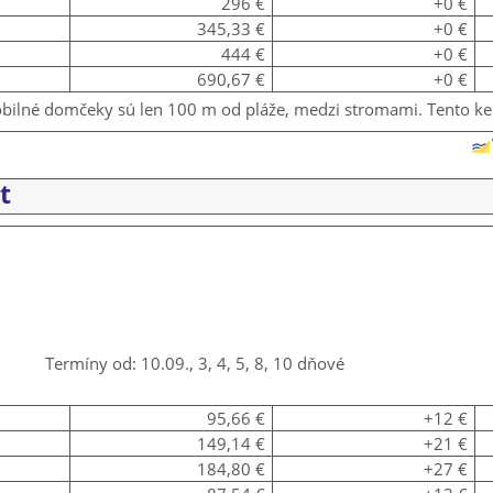
296 €
+0 €
345,33 €
+0 €
444 €
+0 €
690,67 €
+0 €
mobilné domčeky sú len 100 m od pláže, medzi stromami. Tento ke
t
Termíny od: 10.09., 3, 4, 5, 8, 10 dňové
95,66 €
+12 €
149,14 €
+21 €
184,80 €
+27 €