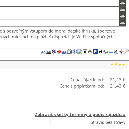
že s pozvoľným vstupom do mora, detské ihriská, športové
ných miestach na pláži. K dispozícii je Wi-Fi v spoločných
Cena zájazdu od:
21,43 €
Cena s príplatkami od:
21,43 €
Zobraziť všetky termíny a popis zájazdu »
Strava: bez stravy