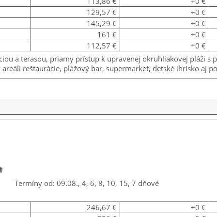
113,86 €
+0 €
129,57 €
+0 €
145,29 €
+0 €
161 €
+0 €
112,57 €
+0 €
áciou a terasou, priamy prístup k upravenej okruhliakovej pláž
areáli reštaurácie, plážový bar, supermarket, detské ihrisko aj p
Termíny od: 09.08., 4, 6, 8, 10, 15, 7 dňové
246,67 €
+0 €