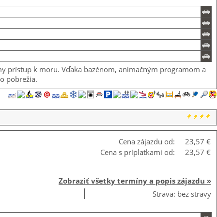
priamy prístup k moru. Vďaka bazénom, animačným programom a
ho pobrežia.
Cena zájazdu od:
23,57 €
Cena s príplatkami od:
23,57 €
Zobraziť všetky termíny a popis zájazdu »
Strava: bez stravy