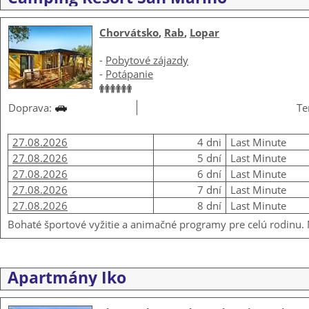
Chorvátsko
,
Rab
,
Lopar
-
Pobytové zájazdy
-
Potápanie
Doprava:
Te
27.08.2026
4 dni
Last Minute
27.08.2026
5 dní
Last Minute
27.08.2026
6 dní
Last Minute
27.08.2026
7 dní
Last Minute
27.08.2026
8 dní
Last Minute
Bohaté športové vyžitie a animačné programy pre celú rodinu. M
Apartmány Iko