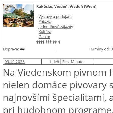
Rakúsko
,
Viedeň
,
Viedeň (Wien)
-
Výstavy a podujatia
-
Zábava
-
Jednodňové zájazdy
-
Kultúra
-
Gastro
Doprava:
Termíny od: 0
03.10.2026
1 deň
First Minute
Na Viedenskom pivnom fe
nielen domáce pivovary s
najnovšími špecialitami, a
pri hudobnom programe, 