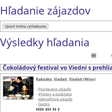
Hľadanie zájazdov
Výsledky hľadania
Čokoládový festival vo Viedni s prehl
Rakúsko
,
Viedeň
,
Viedeň (Wien)
-
Poznávacie zájazdy
-
Výstavy a podujatia
-
Jednodňové zájazdy
-
Gastro