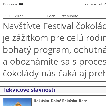
Doprava:
Termíny od: 2
23.01.2027
1 deň
First Minute
Navštívte Festival čokolá
je zážitkom pre celú rodin
bohatý program, ochutná
a oboznámite sa s proce
čokolády nás čaká aj preh
Tekvicové slávnosti
Rakúsko
,
Dolné Rakúsko
,
Retz