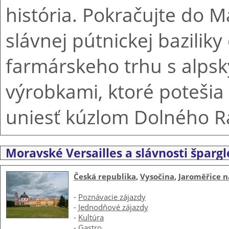
história. Pokračujte do M
slávnej pútnickej bazilik
farmárskeho trhu s alpský
výrobkami, ktoré potešia
uniesť kúzlom Dolného R
Moravské Versailles a slávnosti špargl
Česká republika
,
Vysočina
,
Jaroměřice 
-
Poznávacie zájazdy
-
Jednodňové zájazdy
-
Kultúra
-
Gastro