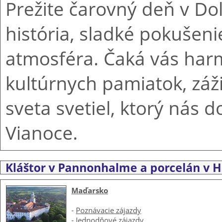
Prežite čarovný deň v Do
história, sladké pokušen
atmosféra. Čaká vás har
kultúrnych pamiatok, záž
sveta svetiel, ktorý nás d
Vianoce.
Kláštor v Pannonhalme a porcelán v 
Maďarsko
-
Poznávacie zájazdy
-
Jednodňové zájazdy