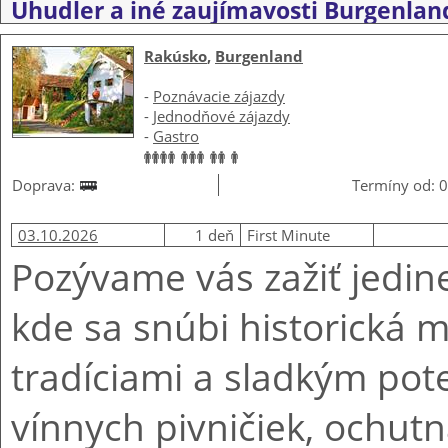
Uhudler a iné zaujímavosti Burgenlan
Rakúsko
,
Burgenland
-
Poznávacie zájazdy
-
Jednodňové zájazdy
-
Gastro
Doprava:
Termíny od: 0
03.10.2026
1 deň
First Minute
Pozývame vás zažiť jedi
kde sa snúbi historická m
tradíciami a sladkým pot
vínnych pivničiek, ochut