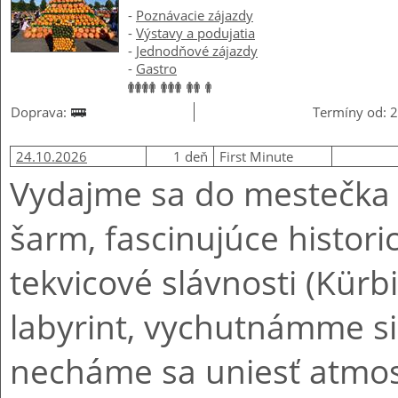
-
Poznávacie zájazdy
-
Výstavy a podujatia
-
Jednodňové zájazdy
-
Gastro
Doprava:
Termíny od: 2
24.10.2026
1 deň
First Minute
Vydajme sa do mestečka R
šarm, fascinujúce histori
tekvicové slávnosti (Kür
labyrint, vychutnámme si 
necháme sa uniesť atmo