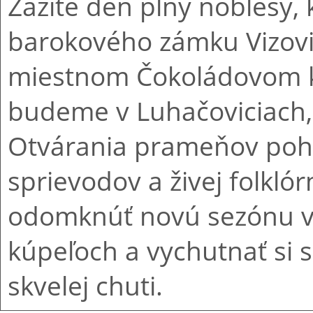
Zažite deň plný noblesy,
barokového zámku Vizov
miestnom Čokoládovom k
budeme v Luhačoviciach,
Otvárania prameňov pohlt
sprievodov a živej folkló
odomknúť novú sezónu v 
kúpeľoch a vychutnať si sp
skvelej chuti.