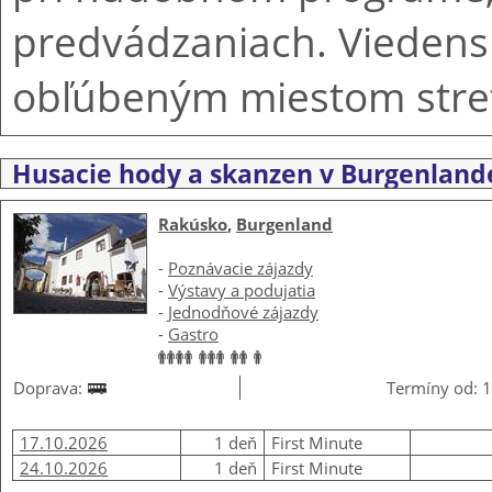
predvádzaniach. Viedensk
obľúbeným miestom stre
Husacie hody a skanzen v Burgenland
Rakúsko
,
Burgenland
-
Poznávacie zájazdy
-
Výstavy a podujatia
-
Jednodňové zájazdy
-
Gastro
Doprava:
Termíny od: 1
17.10.2026
1 deň
First Minute
24.10.2026
1 deň
First Minute