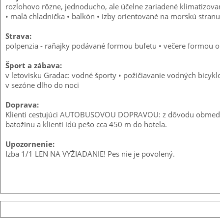
rozlohovo rôzne, jednoducho, ale účelne zariadené klimatizovan
• malá chladnička • balkón • izby orientované na morskú stranu
Strava:
polpenzia - raňajky podávané formou bufetu • večere formou ob
Šport a zábava:
v letovisku Gradac: vodné športy • požičiavanie vodných bicykl
v sezóne dlho do noci
Doprava:
Klienti cestujúci AUTOBUSOVOU DOPRAVOU: z dôvodu obmedzenia
batožinu a klienti idú pešo cca 450 m do hotela.
Upozornenie:
Izba 1/1 LEN NA VYŽIADANIE! Pes nie je povolený.