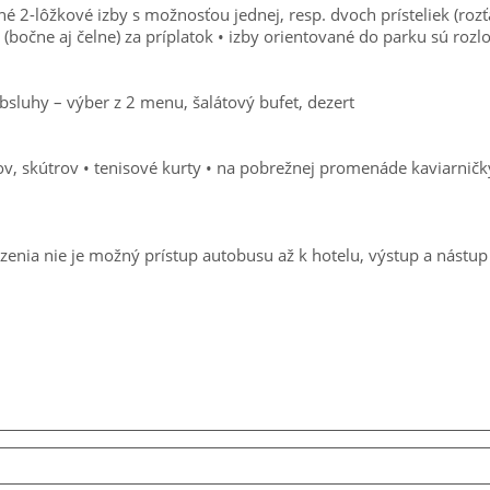
é 2-lôžkové izby s možnosťou jednej, resp. dvoch prísteliek (roz
 (bočne aj čelne) za príplatok • izby orientované do parku sú roz
sluhy – výber z 2 menu, šalátový bufet, dezert
ov, skútrov • tenisové kurty • na pobrežnej promenáde kaviarničk
 nie je možný prístup autobusu až k hotelu, výstup a nástup je