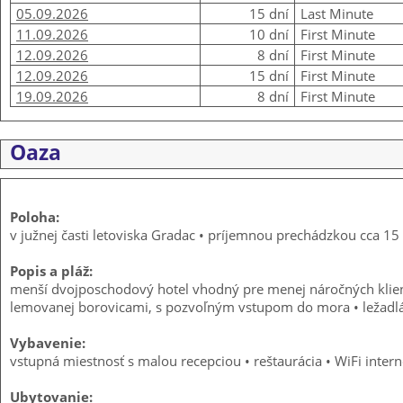
05.09.2026
15 dní
Last Minute
11.09.2026
10 dní
First Minute
12.09.2026
8 dní
First Minute
12.09.2026
15 dní
First Minute
19.09.2026
8 dní
First Minute
Oaza
Poloha:
v južnej časti letoviska Gradac • príjemnou prechádzkou cca 15
Popis a pláž:
menší dvojposchodový hotel vhodný pre menej náročných kliento
lemovanej borovicami, s pozvoľným vstupom do mora • ležadlá 
Vybavenie:
vstupná miestnosť s malou recepciou • reštaurácia • WiFi intern
Ubytovanie: