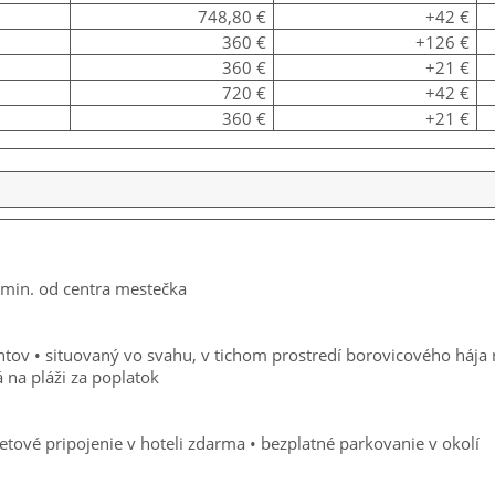
748,80 €
+42 €
360 €
+126 €
360 €
+21 €
720 €
+42 €
360 €
+21 €
 min. od centra mestečka
v • situovaný vo svahu, v tichom prostredí borovicového hája na 
na pláži za poplatok
etové pripojenie v hoteli zdarma • bezplatné parkovanie v okolí