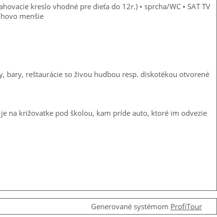
ťahovacie kreslo vhodné pre dieťa do 12r.) • sprcha/WC • SAT TV
lohovo menšie
y, bary, reštaurácie so živou hudbou resp. diskotékou otvorené
 na križovatke pod školou, kam príde auto, ktoré im odvezie
Generované systémom
ProfiTour