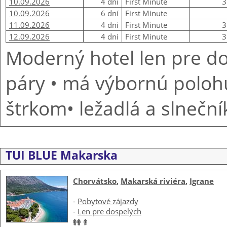
10.09.2026
4 dni
First Minute
3
10.09.2026
6 dní
First Minute
11.09.2026
4 dni
First Minute
3
12.09.2026
4 dni
First Minute
3
Moderný hotel len pre do
páry • má výbornú polohu
štrkom• ležadlá a slneční
TUI BLUE Makarska
Chorvátsko
,
Makarská riviéra
,
Igrane
-
Pobytové zájazdy
-
Len pre dospelých