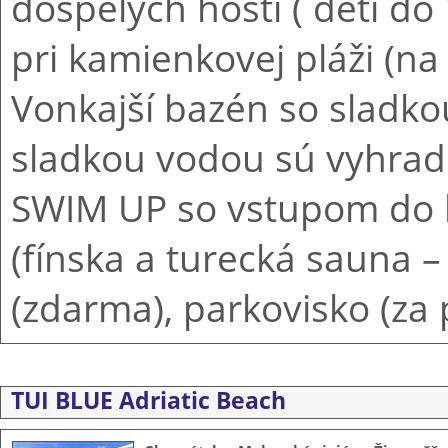
dospelých hostí ( deti do
pri kamienkovej pláži (na
Vonkajší bazén so sladkou
sladkou vodou sú vyhrade
SWIM UP so vstupom do 
(fínska a turecká sauna 
(zdarma), parkovisko (za 
TUI BLUE Adriatic Beach