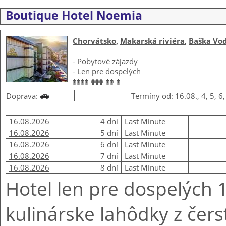
Boutique Hotel Noemia
Chorvátsko
,
Makarská riviéra
,
Baška Vo
-
Pobytové zájazdy
-
Len pre dospelých
Doprava:
Termíny od: 16.08., 4, 5, 6,
16.08.2026
4 dni
Last Minute
16.08.2026
5 dní
Last Minute
16.08.2026
6 dní
Last Minute
16.08.2026
7 dní
Last Minute
16.08.2026
8 dní
Last Minute
Hotel len pre dospelých 
kulinárske lahôdky z čer