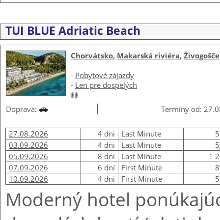
TUI BLUE Adriatic Beach
Chorvátsko
,
Makarská riviéra
,
Živogošče
-
Pobytové zájazdy
-
Len pre dospelých
Doprava:
Termíny od: 27.08
27.08.2026
4 dni
Last Minute
5
03.09.2026
4 dni
Last Minute
5
05.09.2026
8 dní
Last Minute
1 2
07.09.2026
6 dní
First Minute
8
10.09.2026
4 dni
First Minute
5
Moderný hotel ponúkajúc