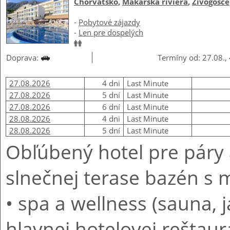
Chorvátsko
,
Makarská riviéra
,
Živogošče
-
Pobytové zájazdy
-
Len pre dospelých
Doprava:
Termíny od: 27.08., 
27.08.2026
4 dni
Last Minute
27.08.2026
5 dní
Last Minute
27.08.2026
6 dní
Last Minute
28.08.2026
4 dni
Last Minute
28.08.2026
5 dní
Last Minute
Obľúbený hotel pre páry
slnečnej terase bazén s
• spa a wellness (sauna, j
hlavnej hotelovej reštaur