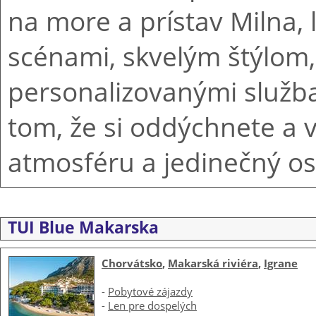
na more a prístav Milna,
scénami, skvelým štýlom,
personalizovanými služb
tom, že si oddýchnete a 
atmosféru a jedinečný ost
TUI Blue Makarska
Chorvátsko
,
Makarská riviéra
,
Igrane
-
Pobytové zájazdy
-
Len pre dospelých