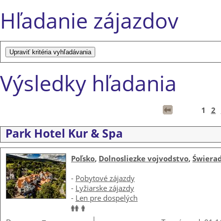
Hľadanie zájazdov
Výsledky hľadania
1
2
Park Hotel Kur & Spa
Poľsko
,
Dolnosliezke vojvodstvo
,
Świera
-
Pobytové zájazdy
-
Lyžiarske zájazdy
-
Len pre dospelých