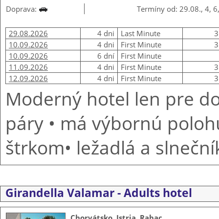
Doprava:
Termíny od: 29.08., 4, 6
29.08.2026
4 dni
Last Minute
3
10.09.2026
4 dni
First Minute
3
10.09.2026
6 dní
First Minute
11.09.2026
4 dni
First Minute
3
12.09.2026
4 dni
First Minute
3
Moderný hotel len pre do
páry • má výbornú polohu
štrkom• ležadlá a slneční
Girandella Valamar - Adults hotel
Chorvátsko
,
Istria
,
Rabac