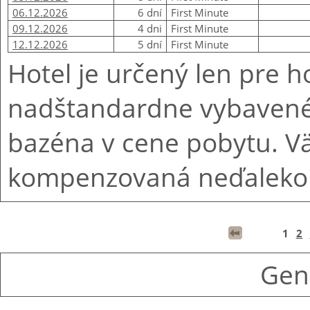
06.12.2026
6 dní
First Minute
09.12.2026
4 dni
First Minute
12.12.2026
5 dní
First Minute
Hotel je určený len pre h
nadštandardne vybavené
bazéna v cene pobytu. Vä
kompenzovaná neďalekou
1
2
Gen