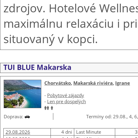
zdrojov. Hotelové Welln
maximálnu relaxáciu i pri
situovaný v kopci.
TUI BLUE Makarska
Chorvátsko
,
Makarská riviéra
,
Igrane
-
Pobytové zájazdy
-
Len pre dospelých
Doprava:
Termíny od: 29.08., 4, 6
29.08.2026
4 dni
Last Minute
3