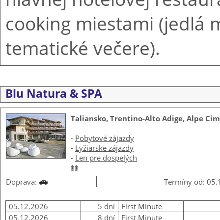
cooking miestami (jedlá
tematické večere).
Blu Natura & SPA
Taliansko
,
Trentino-Alto Adige
,
Alpe Cim
-
Pobytové zájazdy
-
Lyžiarske zájazdy
-
Len pre dospelých
Doprava:
Termíny od: 05.1
05.12.2026
5 dní
First Minute
05.12.2026
8 dní
First Minute